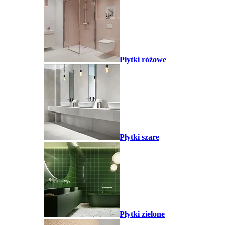
Płytki różowe
Płytki szare
Płytki zielone