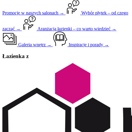
Promocje w naszych salonach →
Wybór płytek – od czego
zacząć →
Aranżacja łazienki – co warto wiedzieć →
Galeria wnętrz →
Inspiracje i porady →
Łazienka z