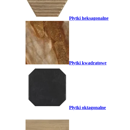
Płytki heksagonalne
Płytki kwadratowe
Płytki oktagonalne