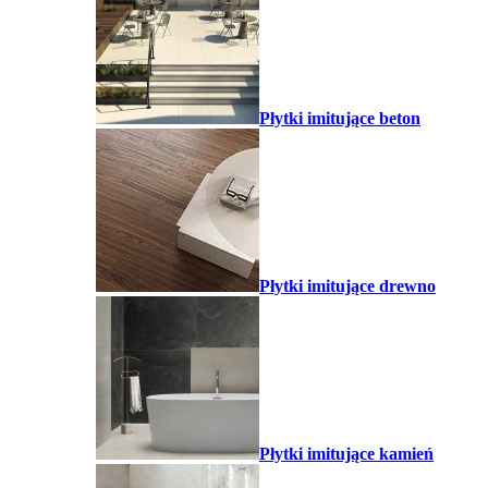
Płytki imitujące beton
Płytki imitujące drewno
Płytki imitujące kamień