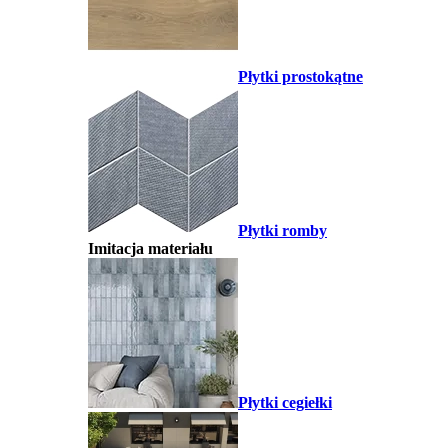
Płytki prostokątne
Płytki romby
Imitacja materiału
Płytki cegiełki