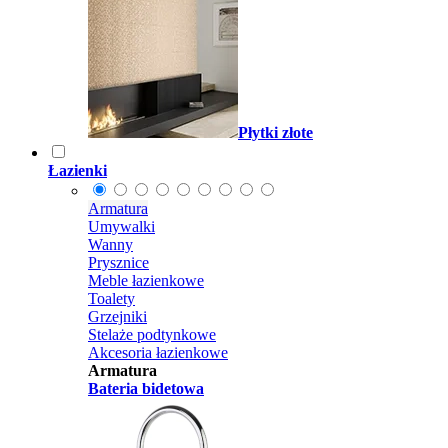
Płytki złote
Łazienki
Armatura
Umywalki
Wanny
Prysznice
Meble łazienkowe
Toalety
Grzejniki
Stelaże podtynkowe
Akcesoria łazienkowe
Armatura
Bateria bidetowa