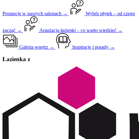
Promocje w naszych salonach →
Wybór płytek – od czego
zacząć →
Aranżacja łazienki – co warto wiedzieć →
Galeria wnętrz →
Inspiracje i porady →
Łazienka z