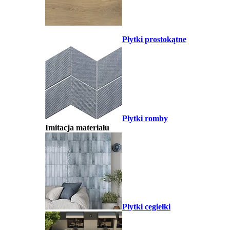
Płytki prostokątne
Płytki romby
Imitacja materiału
Płytki cegiełki