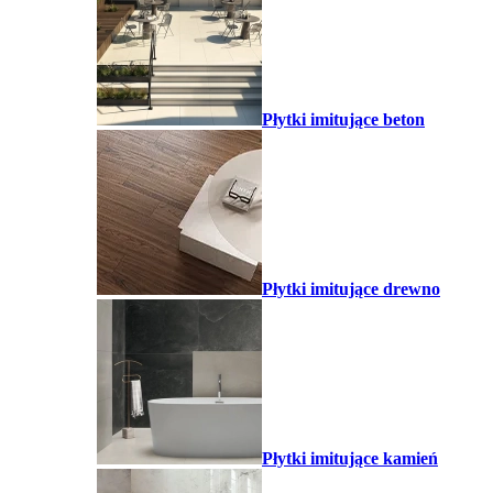
Płytki imitujące beton
Płytki imitujące drewno
Płytki imitujące kamień