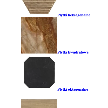
Płytki heksagonalne
Płytki kwadratowe
Płytki oktagonalne