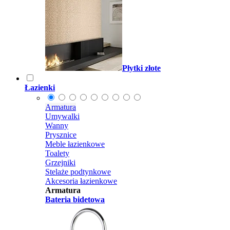
Płytki złote
Łazienki
Armatura
Umywalki
Wanny
Prysznice
Meble łazienkowe
Toalety
Grzejniki
Stelaże podtynkowe
Akcesoria łazienkowe
Armatura
Bateria bidetowa