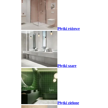
Płytki różowe
Płytki szare
Płytki zielone