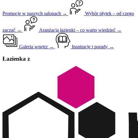
Promocje w naszych salonach →
Wybór płytek – od czego
zacząć →
Aranżacja łazienki – co warto wiedzieć →
Galeria wnętrz →
Inspiracje i porady →
Łazienka z