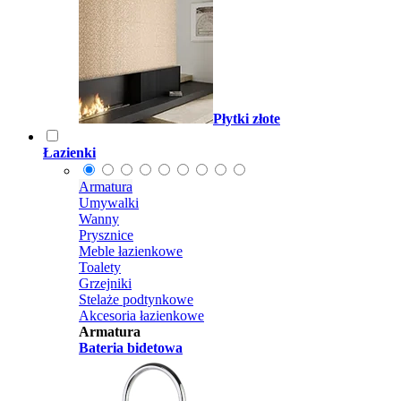
Płytki złote
Łazienki
Armatura
Umywalki
Wanny
Prysznice
Meble łazienkowe
Toalety
Grzejniki
Stelaże podtynkowe
Akcesoria łazienkowe
Armatura
Bateria bidetowa