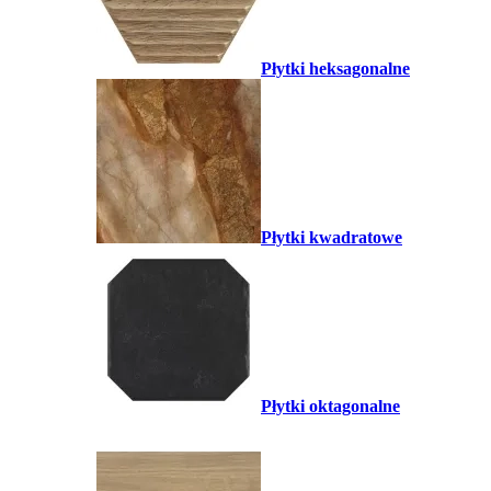
Płytki heksagonalne
Płytki kwadratowe
Płytki oktagonalne