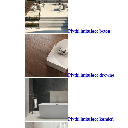
Płytki imitujące beton
Płytki imitujące drewno
Płytki imitujące kamień