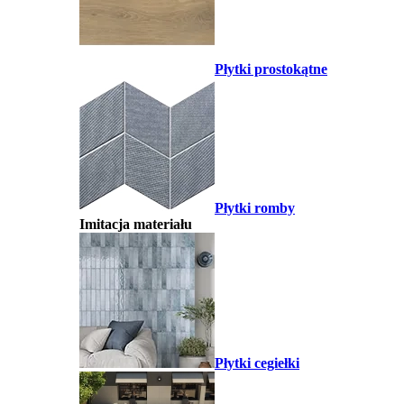
Płytki prostokątne
Płytki romby
Imitacja materiału
Płytki cegiełki