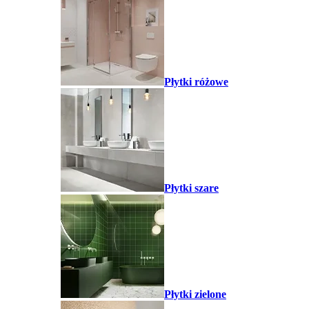
Płytki różowe
Płytki szare
Płytki zielone