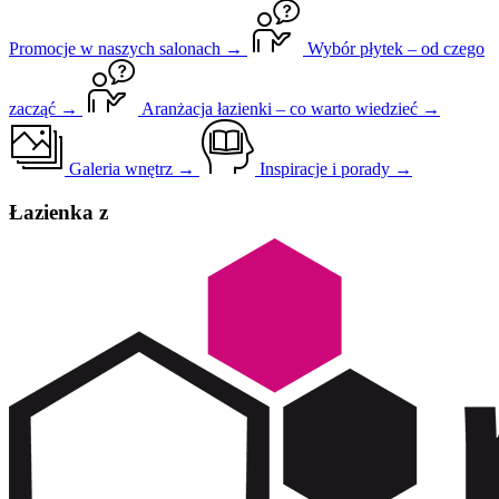
Promocje w naszych salonach →
Wybór płytek – od czego
zacząć →
Aranżacja łazienki – co warto wiedzieć →
Galeria wnętrz →
Inspiracje i porady →
Łazienka z