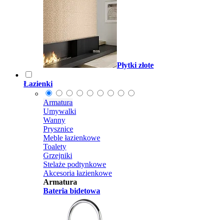
Płytki złote
Łazienki
Armatura
Umywalki
Wanny
Prysznice
Meble łazienkowe
Toalety
Grzejniki
Stelaże podtynkowe
Akcesoria łazienkowe
Armatura
Bateria bidetowa