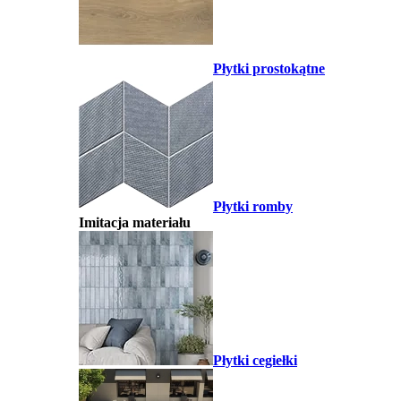
Płytki prostokątne
Płytki romby
Imitacja materiału
Płytki cegiełki