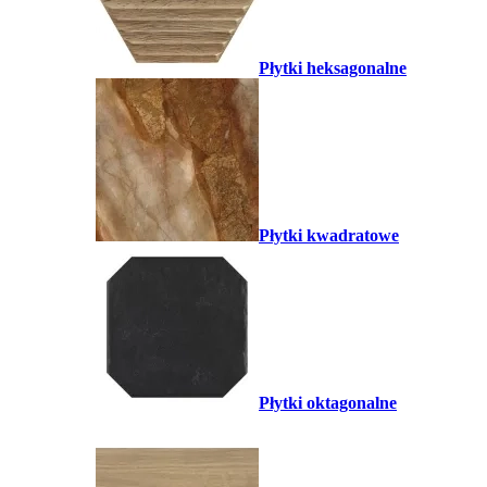
Płytki heksagonalne
Płytki kwadratowe
Płytki oktagonalne