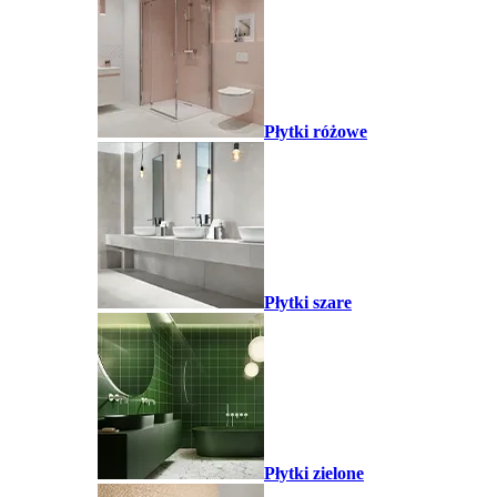
Płytki różowe
Płytki szare
Płytki zielone