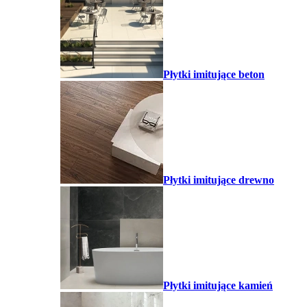
Płytki imitujące beton
Płytki imitujące drewno
Płytki imitujące kamień