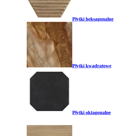
Płytki heksagonalne
Płytki kwadratowe
Płytki oktagonalne