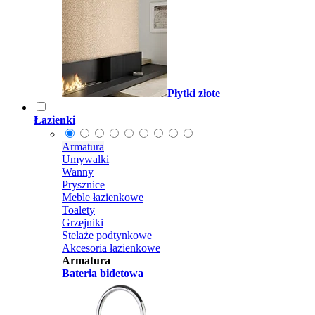
Płytki złote
Łazienki
Armatura
Umywalki
Wanny
Prysznice
Meble łazienkowe
Toalety
Grzejniki
Stelaże podtynkowe
Akcesoria łazienkowe
Armatura
Bateria bidetowa