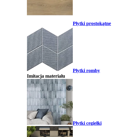
Płytki prostokątne
Płytki romby
Imitacja materiału
Płytki cegiełki