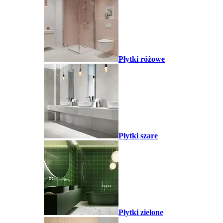
Płytki różowe
Płytki szare
Płytki zielone