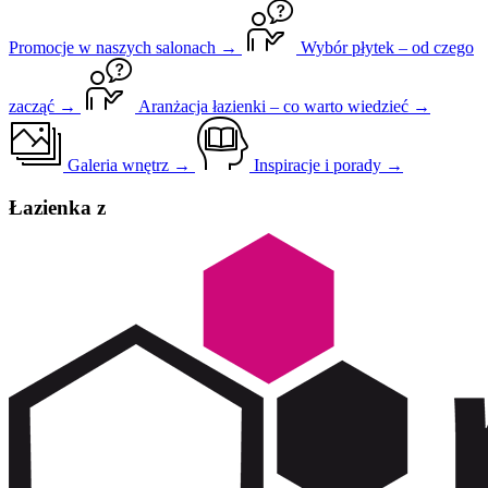
Promocje w naszych salonach →
Wybór płytek – od czego
zacząć →
Aranżacja łazienki – co warto wiedzieć →
Galeria wnętrz →
Inspiracje i porady →
Łazienka z