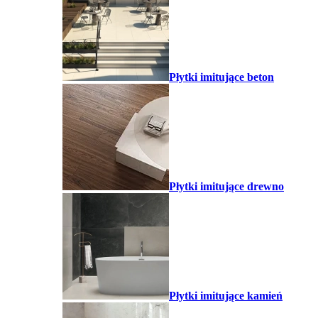
Płytki imitujące beton
Płytki imitujące drewno
Płytki imitujące kamień