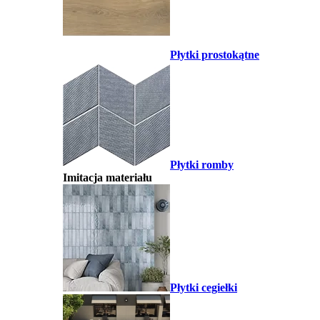
Płytki prostokątne
Płytki romby
Imitacja materiału
Płytki cegiełki