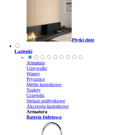
Płytki złote
Łazienki
Armatura
Umywalki
Wanny
Prysznice
Meble łazienkowe
Toalety
Grzejniki
Stelaże podtynkowe
Akcesoria łazienkowe
Armatura
Bateria bidetowa