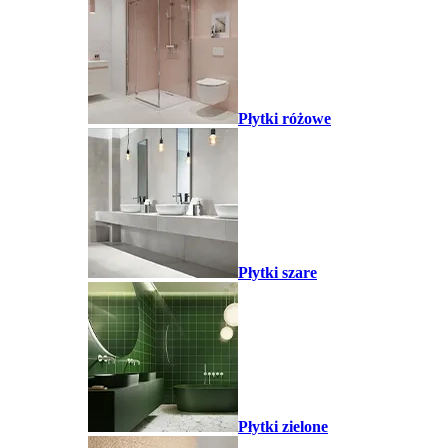
Płytki różowe
Płytki szare
Płytki zielone