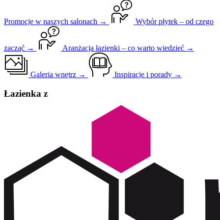
Promocje w naszych salonach →
Wybór płytek – od czego
zacząć →
Aranżacja łazienki – co warto wiedzieć →
Galeria wnętrz →
Inspiracje i porady →
Łazienka z