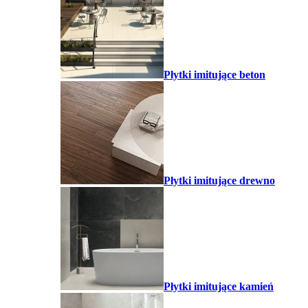
Płytki imitujące beton
Płytki imitujące drewno
Płytki imitujące kamień