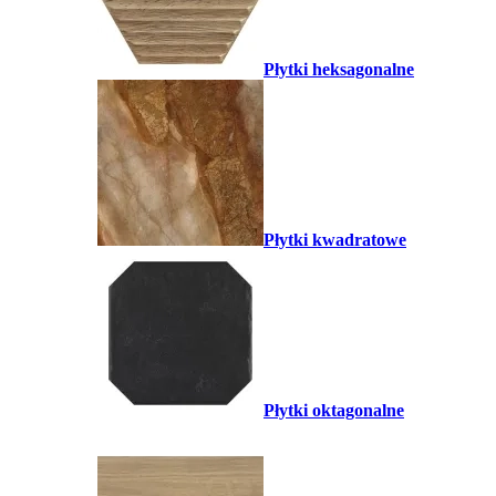
Płytki heksagonalne
Płytki kwadratowe
Płytki oktagonalne