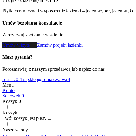
Urządzisz łazienkę od A do Z
Płytki ceramiczne i wyposażenie łazienki – jeden wybór, jeden wykon
Umów bezpłatną konsultacje
Zarezerwuj spotkanie w salonie
Umów wizytę →
Zamów projekt łazienki →
Masz pytania?
Porozmawiaj z naszym sprzedawcą lub napisz do nas
512 170 455
sklep@romax.waw.pl
Menu
Konto
Schowek
0
Koszyk
0
Koszyk
Twój koszyk jest pusty ...
Nasze salony