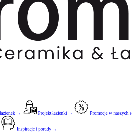
 łazienek →
Projekt łazienki →
Promocje w naszych 
→
Inspiracje i porady →