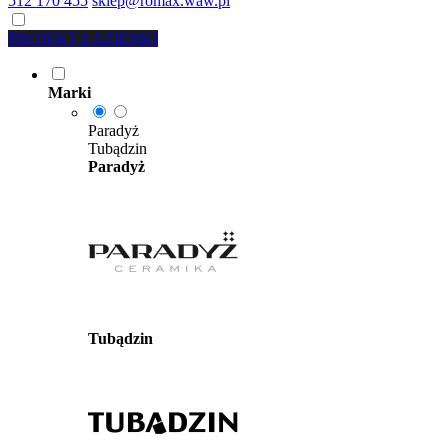
512 170 455
sklep@romax.waw.pl
PROJEKT ŁAZIENKI
Marki
Paradyż
Tubądzin
Paradyż
Tubądzin