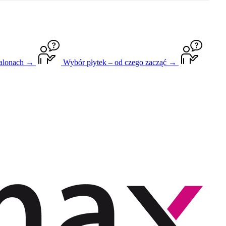
salonach →
Wybór płytek – od czego zacząć →