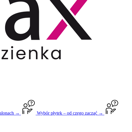
salonach →
Wybór płytek – od czego zacząć →