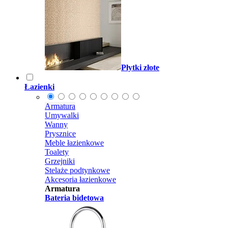
Płytki złote
Łazienki
Armatura
Umywalki
Wanny
Prysznice
Meble łazienkowe
Toalety
Grzejniki
Stelaże podtynkowe
Akcesoria łazienkowe
Armatura
Bateria bidetowa