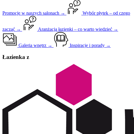
Promocje w naszych salonach →
Wybór płytek – od czego
zacząć →
Aranżacja łazienki – co warto wiedzieć →
Galeria wnętrz →
Inspiracje i porady →
Łazienka z