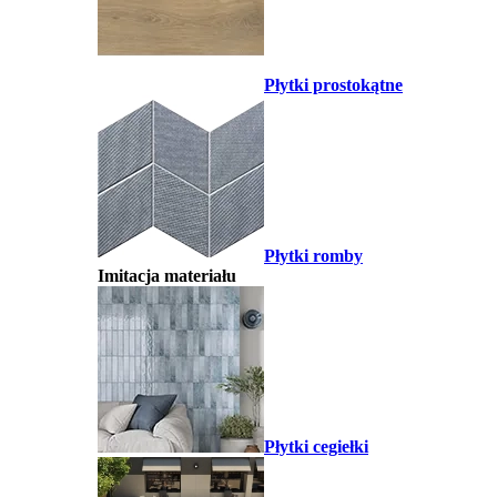
Płytki prostokątne
Płytki romby
Imitacja materiału
Płytki cegiełki