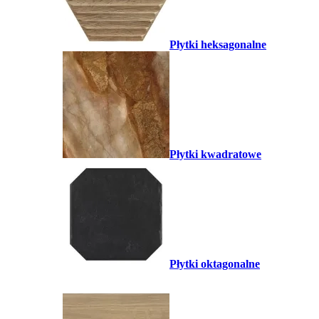
Płytki heksagonalne
Płytki kwadratowe
Płytki oktagonalne