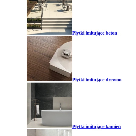
Płytki imitujące beton
Płytki imitujące drewno
Płytki imitujące kamień