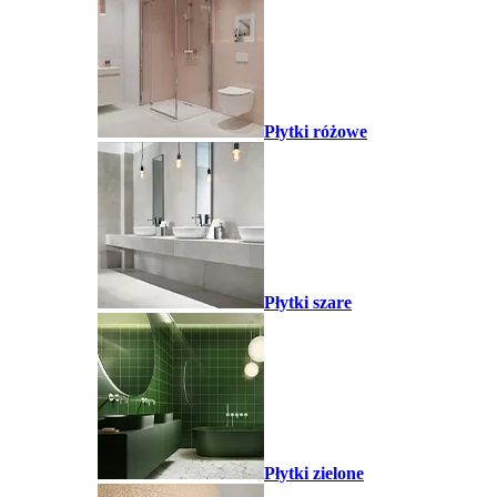
Płytki różowe
Płytki szare
Płytki zielone