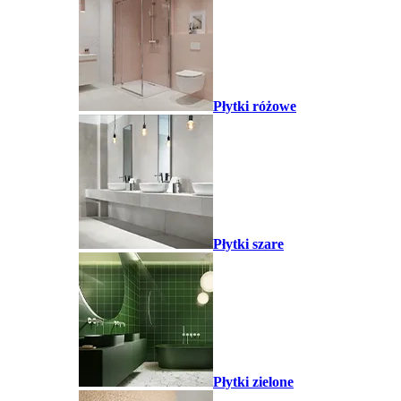
Płytki różowe
Płytki szare
Płytki zielone