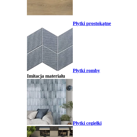
Płytki prostokątne
Płytki romby
Imitacja materiału
Płytki cegiełki