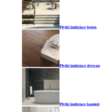
Płytki imitujące beton
Płytki imitujące drewno
Płytki imitujące kamień