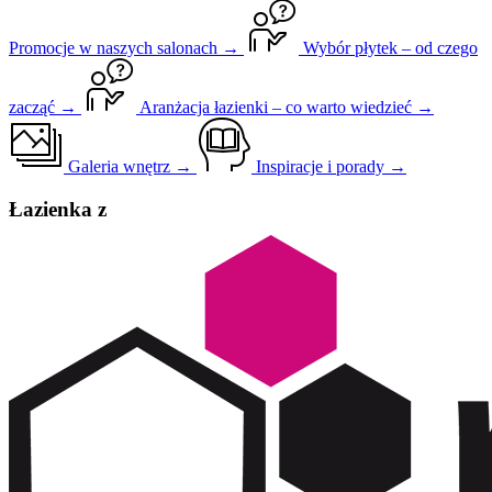
Promocje w naszych salonach →
Wybór płytek – od czego
zacząć →
Aranżacja łazienki – co warto wiedzieć →
Galeria wnętrz →
Inspiracje i porady →
Łazienka z