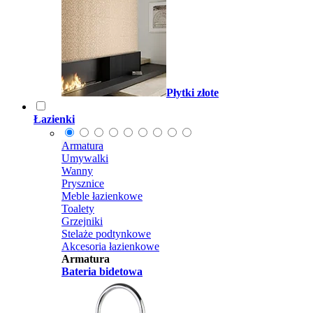
Płytki złote
Łazienki
Armatura
Umywalki
Wanny
Prysznice
Meble łazienkowe
Toalety
Grzejniki
Stelaże podtynkowe
Akcesoria łazienkowe
Armatura
Bateria bidetowa