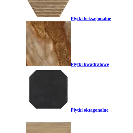
Płytki heksagonalne
Płytki kwadratowe
Płytki oktagonalne