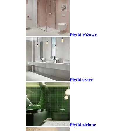
Płytki różowe
Płytki szare
Płytki zielone