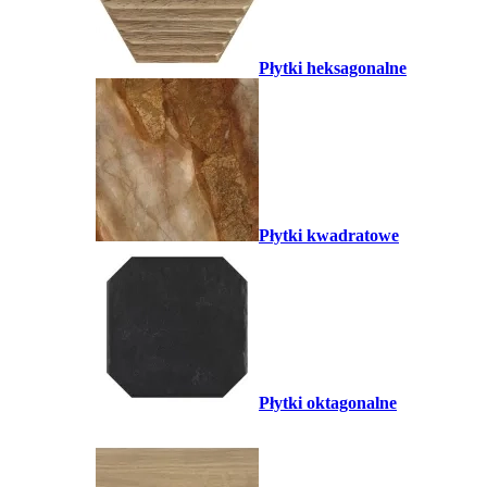
Płytki heksagonalne
Płytki kwadratowe
Płytki oktagonalne