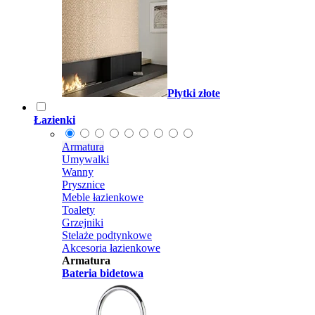
Płytki złote
Łazienki
Armatura
Umywalki
Wanny
Prysznice
Meble łazienkowe
Toalety
Grzejniki
Stelaże podtynkowe
Akcesoria łazienkowe
Armatura
Bateria bidetowa