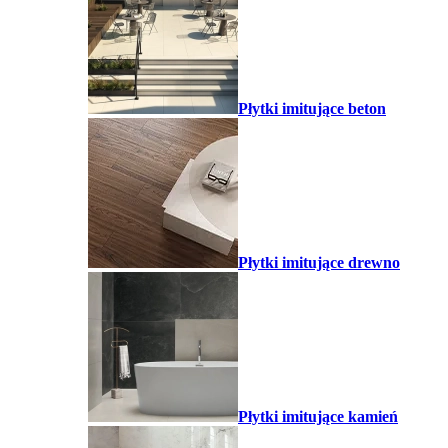
Płytki imitujące beton
Płytki imitujące drewno
Płytki imitujące kamień