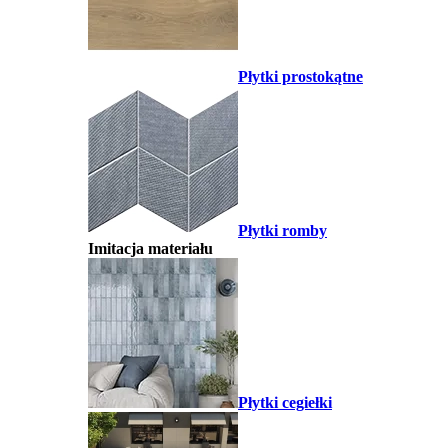
Płytki prostokątne
Płytki romby
Imitacja materiału
Płytki cegiełki