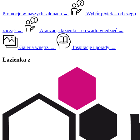
Promocje w naszych salonach →
Wybór płytek – od czego
zacząć →
Aranżacja łazienki – co warto wiedzieć →
Galeria wnętrz →
Inspiracje i porady →
Łazienka z