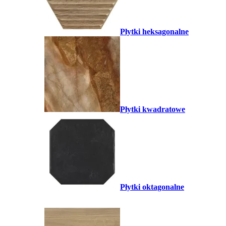
Płytki heksagonalne
Płytki kwadratowe
Płytki oktagonalne