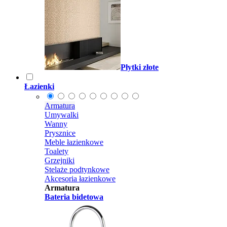
Płytki złote
Łazienki
Armatura
Umywalki
Wanny
Prysznice
Meble łazienkowe
Toalety
Grzejniki
Stelaże podtynkowe
Akcesoria łazienkowe
Armatura
Bateria bidetowa