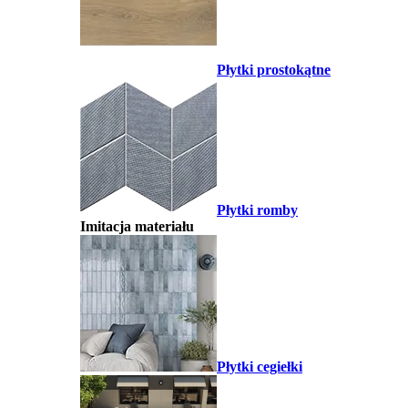
Płytki prostokątne
Płytki romby
Imitacja materiału
Płytki cegiełki