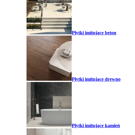
Płytki imitujące beton
Płytki imitujące drewno
Płytki imitujące kamień