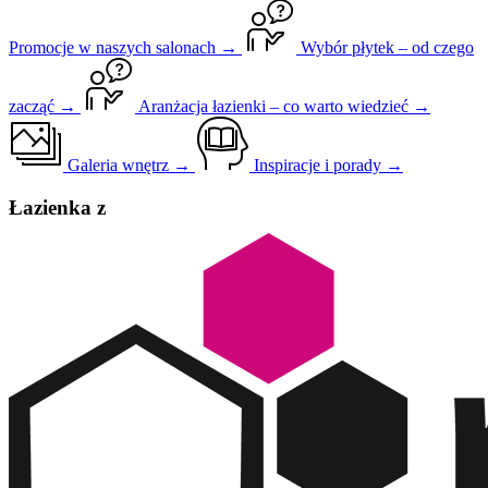
Promocje w naszych salonach →
Wybór płytek – od czego
zacząć →
Aranżacja łazienki – co warto wiedzieć →
Galeria wnętrz →
Inspiracje i porady →
Łazienka z