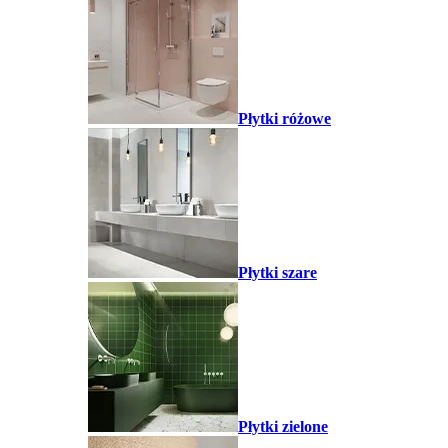
Płytki różowe
Płytki szare
Płytki zielone