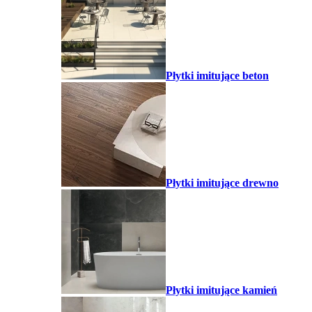
Płytki imitujące beton
Płytki imitujące drewno
Płytki imitujące kamień