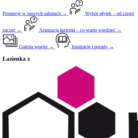
Promocje w naszych salonach →
Wybór płytek – od czego
zacząć →
Aranżacja łazienki – co warto wiedzieć →
Galeria wnętrz →
Inspiracje i porady →
Łazienka z