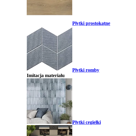
Płytki prostokątne
Płytki romby
Imitacja materiału
Płytki cegiełki