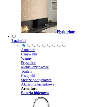
Płytki złote
Łazienki
Armatura
Umywalki
Wanny
Prysznice
Meble łazienkowe
Toalety
Grzejniki
Stelaże podtynkowe
Akcesoria łazienkowe
Armatura
Bateria bidetowa