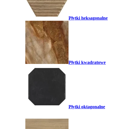
Płytki heksagonalne
Płytki kwadratowe
Płytki oktagonalne