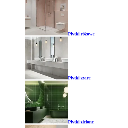
Płytki różowe
Płytki szare
Płytki zielone