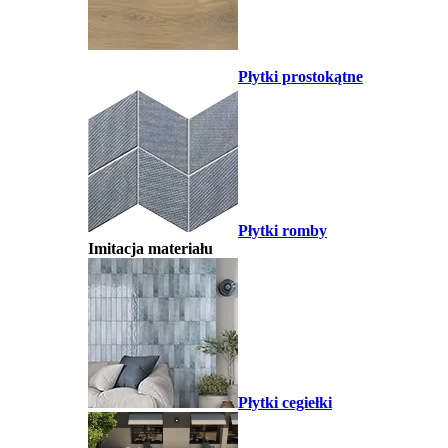
Płytki prostokątne
Płytki romby
Imitacja materiału
Płytki cegiełki