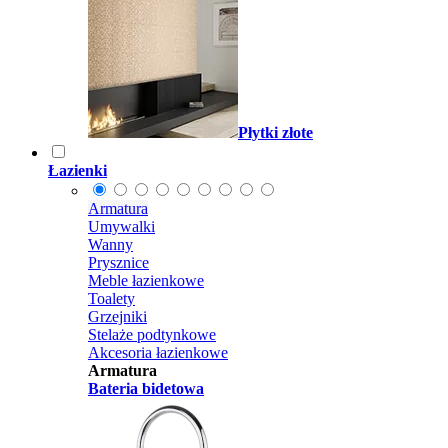
Płytki złote
Łazienki
Armatura
Umywalki
Wanny
Prysznice
Meble łazienkowe
Toalety
Grzejniki
Stelaże podtynkowe
Akcesoria łazienkowe
Armatura
Bateria bidetowa