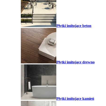
Płytki imitujące beton
Płytki imitujące drewno
Płytki imitujące kamień