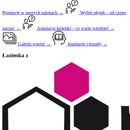
Promocje w naszych salonach →
Wybór płytek – od czego
zacząć →
Aranżacja łazienki – co warto wiedzieć →
Galeria wnętrz →
Inspiracje i porady →
Łazienka z