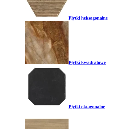
Płytki heksagonalne
Płytki kwadratowe
Płytki oktagonalne