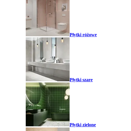
Płytki różowe
Płytki szare
Płytki zielone