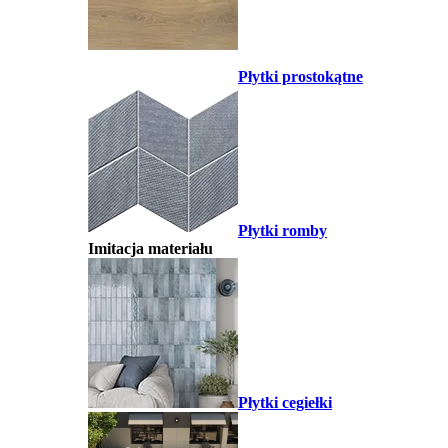
Płytki prostokątne
Płytki romby
Imitacja materiału
Płytki cegiełki