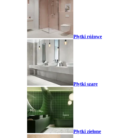
Płytki różowe
Płytki szare
Płytki zielone