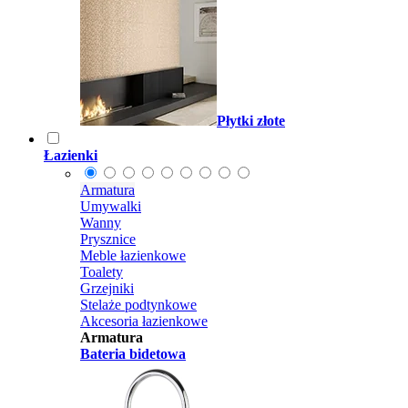
Płytki złote
Łazienki
Armatura
Umywalki
Wanny
Prysznice
Meble łazienkowe
Toalety
Grzejniki
Stelaże podtynkowe
Akcesoria łazienkowe
Armatura
Bateria bidetowa