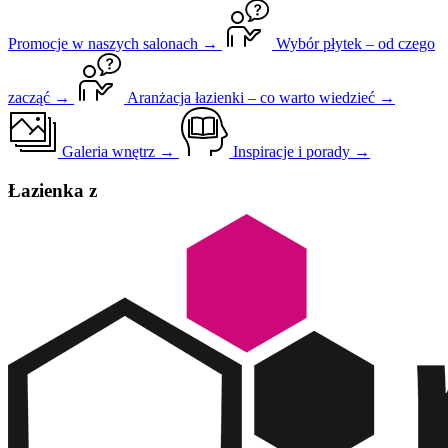
Promocje w naszych salonach →
Wybór płytek – od czego
zacząć →
Aranżacja łazienki – co warto wiedzieć →
Galeria wnętrz →
Inspiracje i porady →
Łazienka z