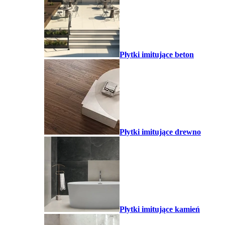
Płytki imitujące beton
Płytki imitujące drewno
Płytki imitujące kamień