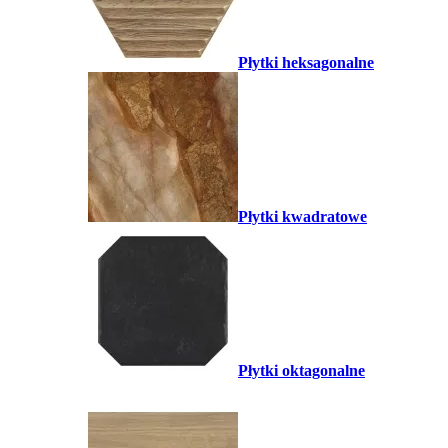
Płytki heksagonalne
Płytki kwadratowe
Płytki oktagonalne