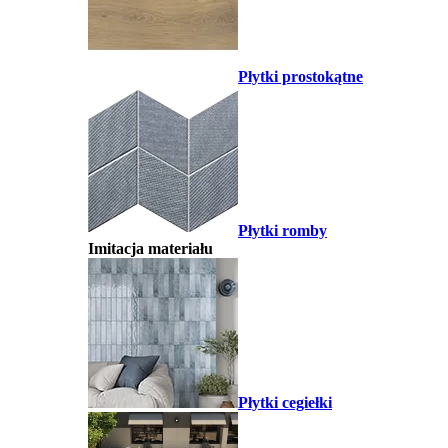
Płytki prostokątne
Płytki romby
Imitacja materiału
Płytki cegiełki