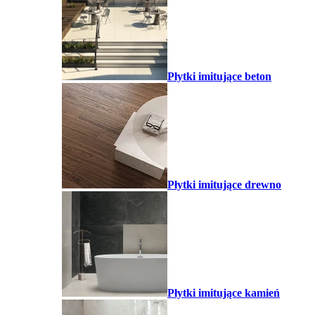
Płytki imitujące beton
Płytki imitujące drewno
Płytki imitujące kamień