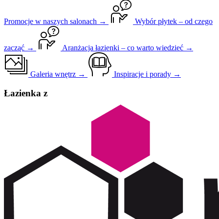
Promocje w naszych salonach →
Wybór płytek – od czego
zacząć →
Aranżacja łazienki – co warto wiedzieć →
Galeria wnętrz →
Inspiracje i porady →
Łazienka z