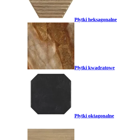
Płytki heksagonalne
Płytki kwadratowe
Płytki oktagonalne