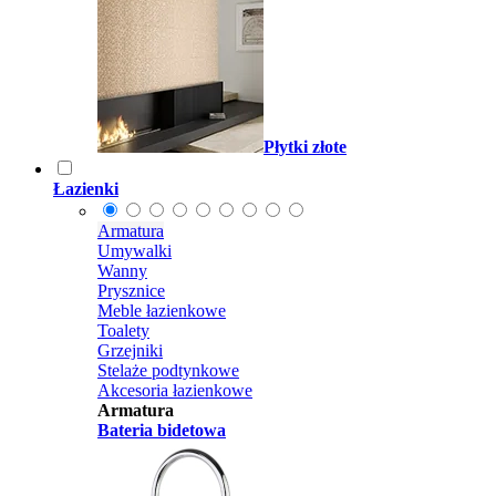
Płytki złote
Łazienki
Armatura
Umywalki
Wanny
Prysznice
Meble łazienkowe
Toalety
Grzejniki
Stelaże podtynkowe
Akcesoria łazienkowe
Armatura
Bateria bidetowa