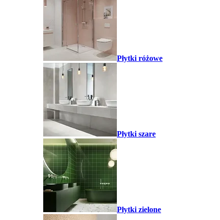
Płytki różowe
Płytki szare
Płytki zielone