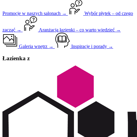
Promocje w naszych salonach →
Wybór płytek – od czego
zacząć →
Aranżacja łazienki – co warto wiedzieć →
Galeria wnętrz →
Inspiracje i porady →
Łazienka z