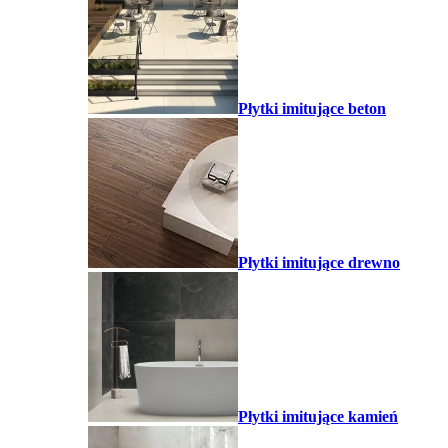
Płytki imitujące beton
Płytki imitujące drewno
Płytki imitujące kamień