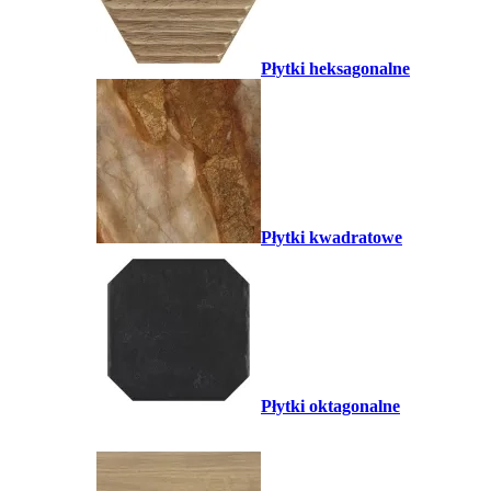
Płytki heksagonalne
Płytki kwadratowe
Płytki oktagonalne