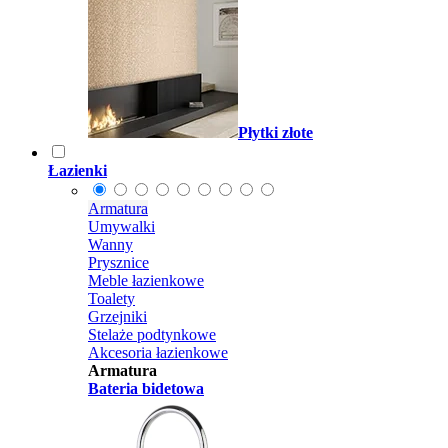
Płytki złote
Łazienki
Armatura
Umywalki
Wanny
Prysznice
Meble łazienkowe
Toalety
Grzejniki
Stelaże podtynkowe
Akcesoria łazienkowe
Armatura
Bateria bidetowa