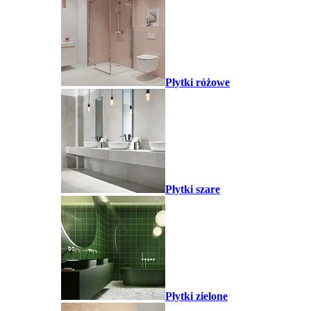
Płytki różowe
Płytki szare
Płytki zielone