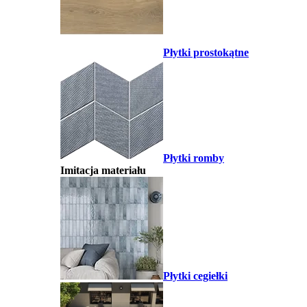
Płytki prostokątne
Płytki romby
Imitacja materiału
Płytki cegiełki