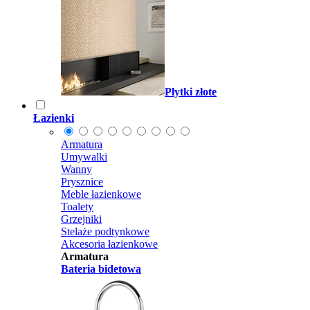
Płytki złote
Łazienki
Armatura
Umywalki
Wanny
Prysznice
Meble łazienkowe
Toalety
Grzejniki
Stelaże podtynkowe
Akcesoria łazienkowe
Armatura
Bateria bidetowa