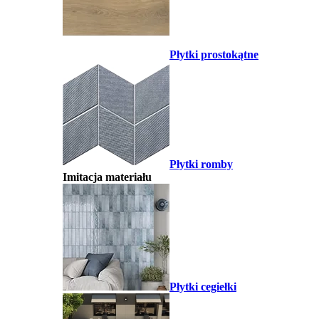
Płytki prostokątne
Płytki romby
Imitacja materiału
Płytki cegiełki