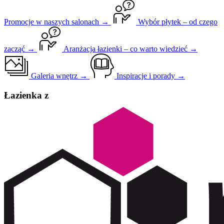
Promocje w naszych salonach →
Wybór płytek – od czego
zacząć →
Aranżacja łazienki – co warto wiedzieć →
Galeria wnętrz →
Inspiracje i porady →
Łazienka z