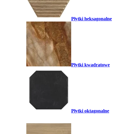
Płytki heksagonalne
Płytki kwadratowe
Płytki oktagonalne