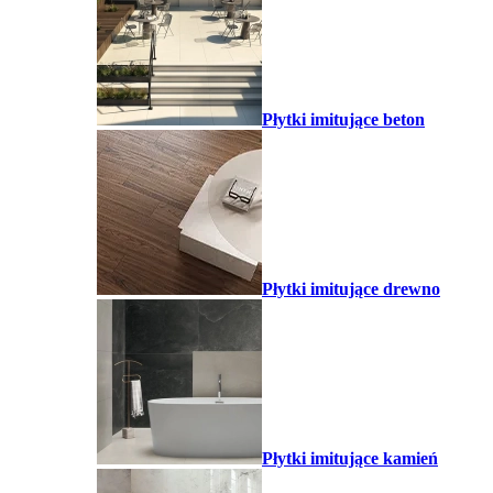
Płytki imitujące beton
Płytki imitujące drewno
Płytki imitujące kamień