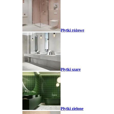
Płytki różowe
Płytki szare
Płytki zielone