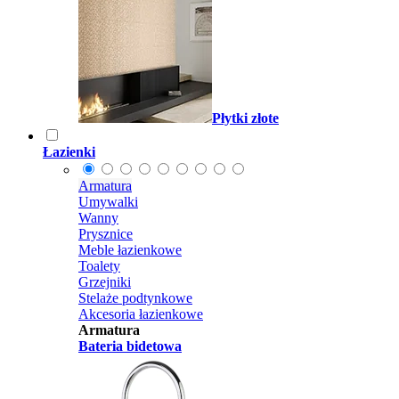
Płytki złote
Łazienki
Armatura
Umywalki
Wanny
Prysznice
Meble łazienkowe
Toalety
Grzejniki
Stelaże podtynkowe
Akcesoria łazienkowe
Armatura
Bateria bidetowa