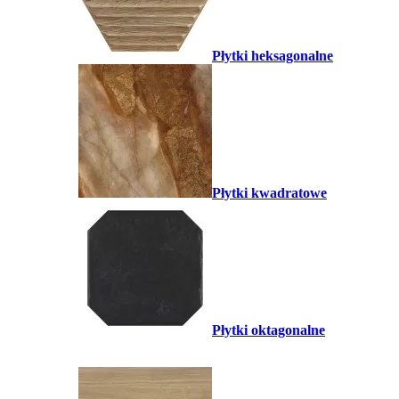
Płytki heksagonalne
Płytki kwadratowe
Płytki oktagonalne