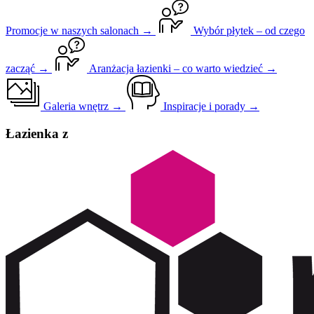
Promocje w naszych salonach →
Wybór płytek – od czego
zacząć →
Aranżacja łazienki – co warto wiedzieć →
Galeria wnętrz →
Inspiracje i porady →
Łazienka z