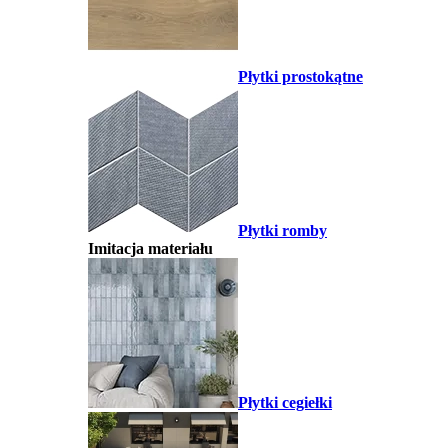
Płytki prostokątne
Płytki romby
Imitacja materiału
Płytki cegiełki