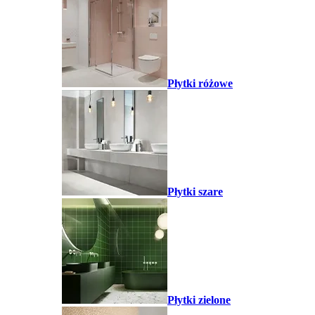
Płytki różowe
Płytki szare
Płytki zielone