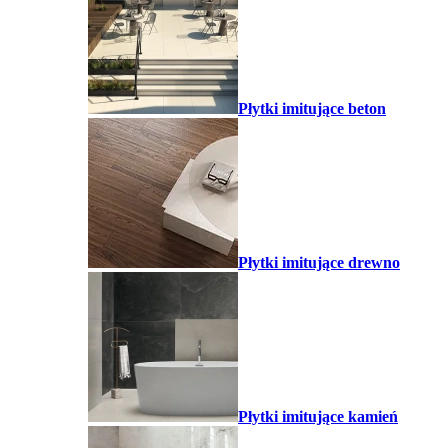
Płytki imitujące beton
Płytki imitujące drewno
Płytki imitujące kamień