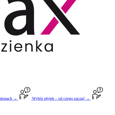
salonach →
Wybór płytek – od czego zacząć →