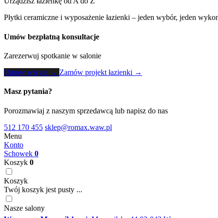
Urządzisz łazienkę od A do Z
Płytki ceramiczne i wyposażenie łazienki – jeden wybór, jeden wykon
Umów bezpłatną konsultacje
Zarezerwuj spotkanie w salonie
Umów wizytę →
Zamów projekt łazienki →
Masz pytania?
Porozmawiaj z naszym sprzedawcą lub napisz do nas
512 170 455
sklep@romax.waw.pl
Menu
Konto
Schowek
0
Koszyk
0
Koszyk
Twój koszyk jest pusty ...
Nasze salony