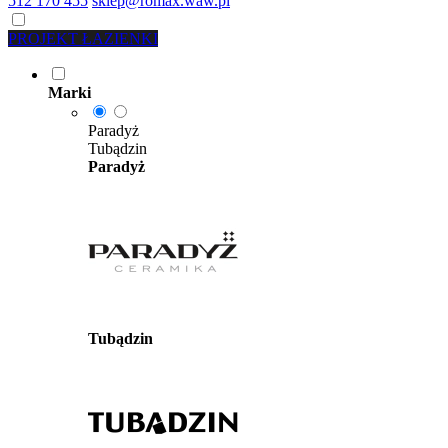
512 170 455
sklep@romax.waw.pl
PROJEKT ŁAZIENKI
Marki
Paradyż
Tubądzin
Paradyż
Tubądzin