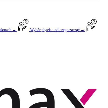
salonach →
Wybór płytek – od czego zacząć →