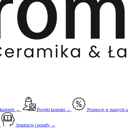
 łazienek →
Projekt łazienki →
Promocje w naszych 
→
Inspiracje i porady →