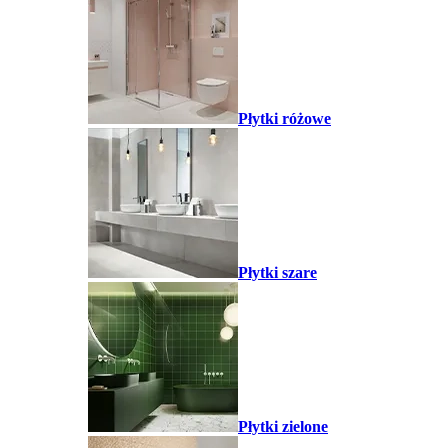
Płytki różowe
Płytki szare
Płytki zielone