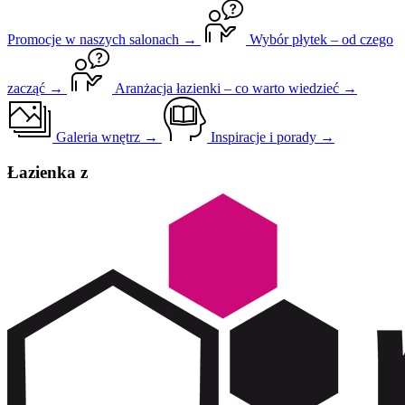
Promocje w naszych salonach →
Wybór płytek – od czego
zacząć →
Aranżacja łazienki – co warto wiedzieć →
Galeria wnętrz →
Inspiracje i porady →
Łazienka z