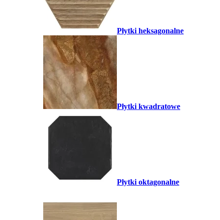
Płytki heksagonalne
Płytki kwadratowe
Płytki oktagonalne