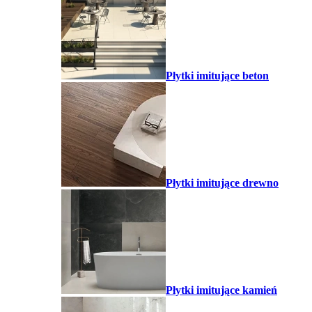
Płytki imitujące beton
Płytki imitujące drewno
Płytki imitujące kamień