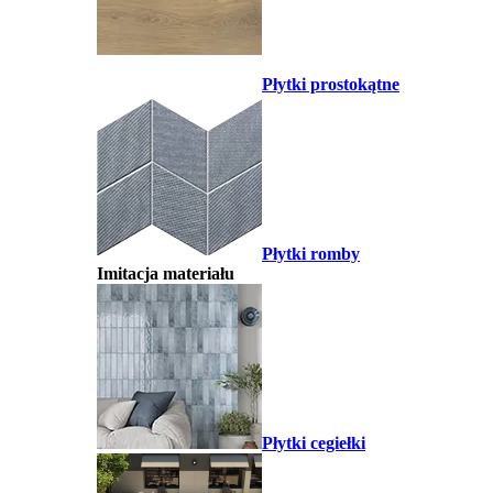
Płytki prostokątne
Płytki romby
Imitacja materiału
Płytki cegiełki