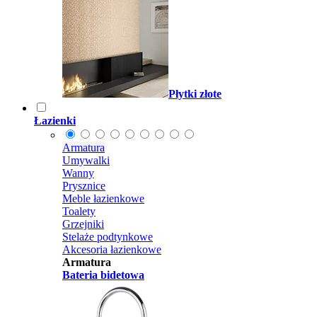
Płytki złote
Łazienki
Armatura
Umywalki
Wanny
Prysznice
Meble łazienkowe
Toalety
Grzejniki
Stelaże podtynkowe
Akcesoria łazienkowe
Armatura
Bateria bidetowa