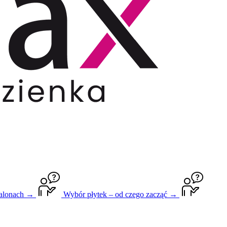
salonach →
Wybór płytek – od czego zacząć →