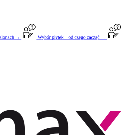
salonach →
Wybór płytek – od czego zacząć →