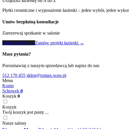
Urządzisz łazienkę od A do Z
Płytki ceramiczne i wyposażenie łazienki – jeden wybór, jeden wykon
Umów bezpłatną konsultacje
Zarezerwuj spotkanie w salonie
Umów wizytę →
Zamów projekt łazienki →
Masz pytania?
Porozmawiaj z naszym sprzedawcą lub napisz do nas
512 170 455
sklep@romax.waw.pl
Menu
Konto
Schowek
0
Koszyk
0
Koszyk
Twój koszyk jest pusty ...
Nasze salony