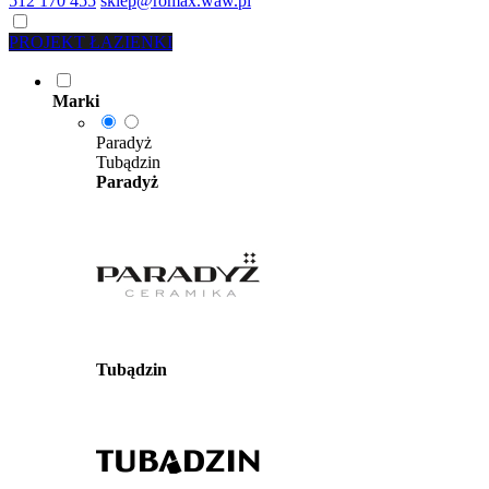
512 170 455
sklep@romax.waw.pl
PROJEKT ŁAZIENKI
Marki
Paradyż
Tubądzin
Paradyż
Tubądzin