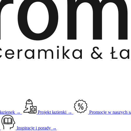
 łazienek →
Projekt łazienki →
Promocje w naszych 
→
Inspiracje i porady →