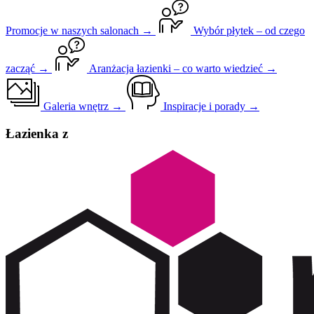
Promocje w naszych salonach →
Wybór płytek – od czego
zacząć →
Aranżacja łazienki – co warto wiedzieć →
Galeria wnętrz →
Inspiracje i porady →
Łazienka z