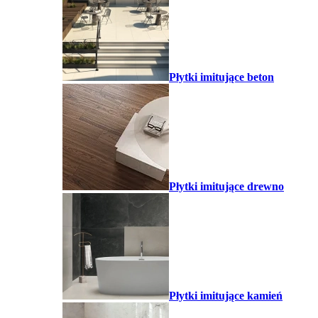
Płytki imitujące beton
Płytki imitujące drewno
Płytki imitujące kamień