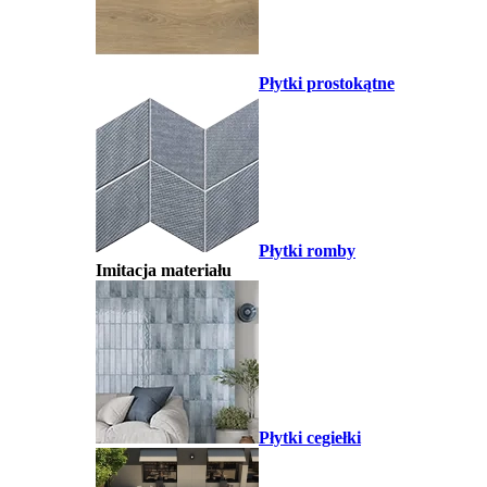
Płytki prostokątne
Płytki romby
Imitacja materiału
Płytki cegiełki