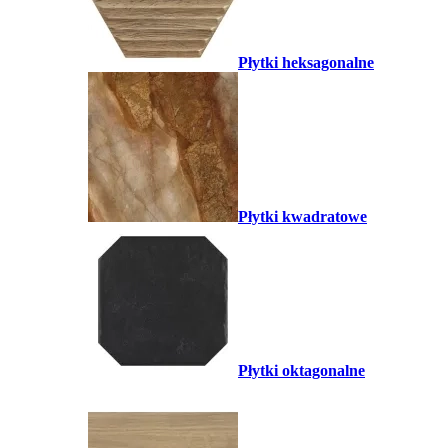
Płytki heksagonalne
Płytki kwadratowe
Płytki oktagonalne