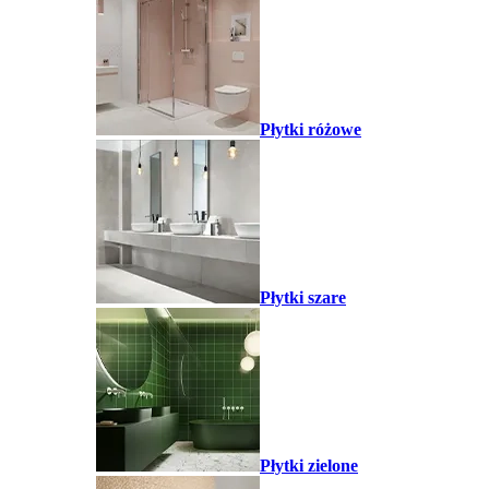
Płytki różowe
Płytki szare
Płytki zielone