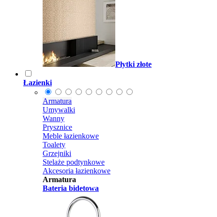
Płytki złote
Łazienki
Armatura
Umywalki
Wanny
Prysznice
Meble łazienkowe
Toalety
Grzejniki
Stelaże podtynkowe
Akcesoria łazienkowe
Armatura
Bateria bidetowa