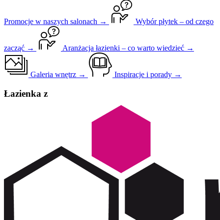
Promocje w naszych salonach →
Wybór płytek – od czego
zacząć →
Aranżacja łazienki – co warto wiedzieć →
Galeria wnętrz →
Inspiracje i porady →
Łazienka z