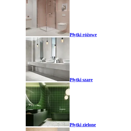
Płytki różowe
Płytki szare
Płytki zielone