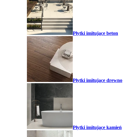
Płytki imitujące beton
Płytki imitujące drewno
Płytki imitujące kamień