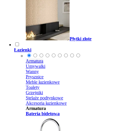
Płytki złote
Łazienki
Armatura
Umywalki
Wanny
Prysznice
Meble łazienkowe
Toalety
Grzejniki
Stelaże podtynkowe
Akcesoria łazienkowe
Armatura
Bateria bidetowa