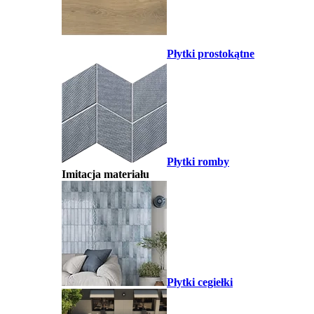
Płytki prostokątne
Płytki romby
Imitacja materiału
Płytki cegiełki