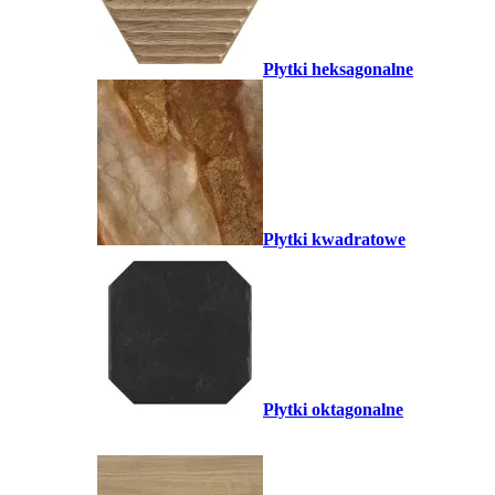
Płytki heksagonalne
Płytki kwadratowe
Płytki oktagonalne