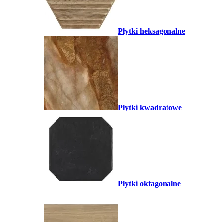
Płytki heksagonalne
Płytki kwadratowe
Płytki oktagonalne