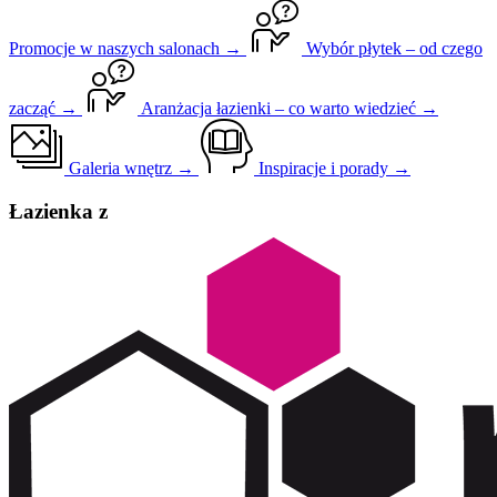
Promocje w naszych salonach →
Wybór płytek – od czego
zacząć →
Aranżacja łazienki – co warto wiedzieć →
Galeria wnętrz →
Inspiracje i porady →
Łazienka z