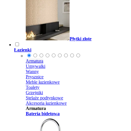
Płytki złote
Łazienki
Armatura
Umywalki
Wanny
Prysznice
Meble łazienkowe
Toalety
Grzejniki
Stelaże podtynkowe
Akcesoria łazienkowe
Armatura
Bateria bidetowa