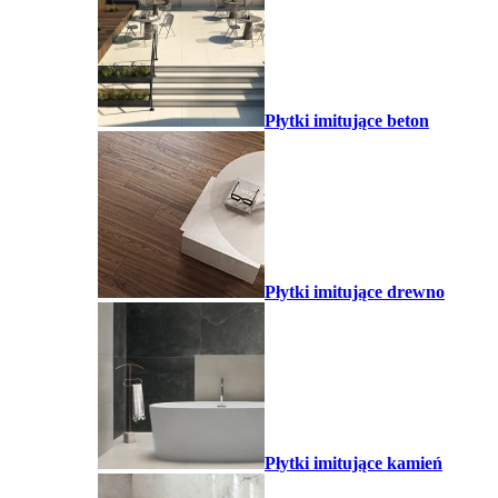
Płytki imitujące beton
Płytki imitujące drewno
Płytki imitujące kamień