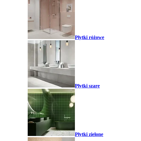
Płytki różowe
Płytki szare
Płytki zielone