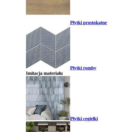
Płytki prostokątne
Płytki romby
Imitacja materiału
Płytki cegiełki